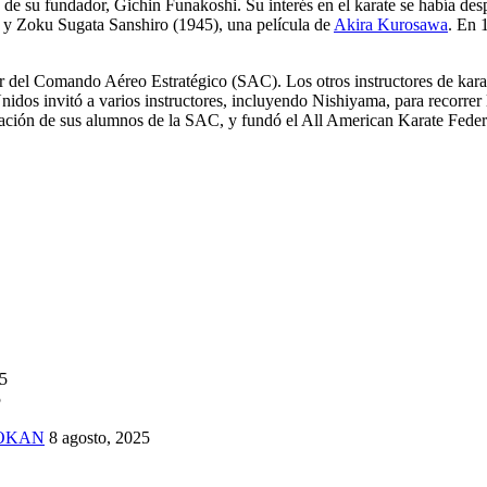
d de su fundador, Gichin Funakoshi. Su interés en el karate se había des
), y Zoku Sugata Sanshiro (1945), una película de
Akira Kurosawa
. En 
tar del Comando Aéreo Estratégico (SAC). Los otros instructores de ka
dos invitó a varios instructores, incluyendo Nishiyama, para recorrer l
ación de sus alumnos de la SAC, y fundó el All American Karate Fede
25
5
TOKAN
8 agosto, 2025