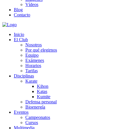
Vídeos
Blog
Contacto
Inicio
El Club
Nosotros
Por qué elegirnos
Equipo
Exámenes
Horarios
Tarifas
Disciplinas
Karate
Kihon
Katas
Kumite
Defensa personal
Bioenergía
Eventos
Campeonatos
Cursos
Multimedia