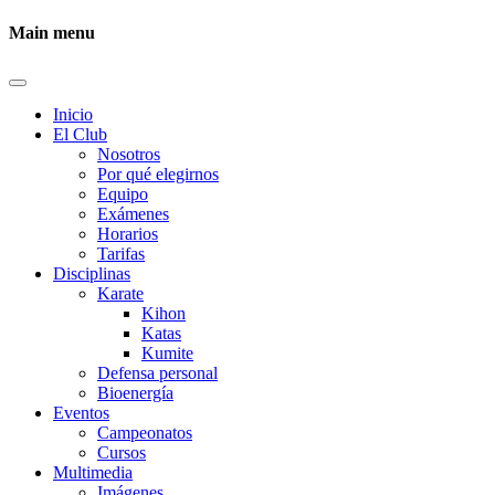
Main menu
Inicio
El Club
Nosotros
Por qué elegirnos
Equipo
Exámenes
Horarios
Tarifas
Disciplinas
Karate
Kihon
Katas
Kumite
Defensa personal
Bioenergía
Eventos
Campeonatos
Cursos
Multimedia
Imágenes