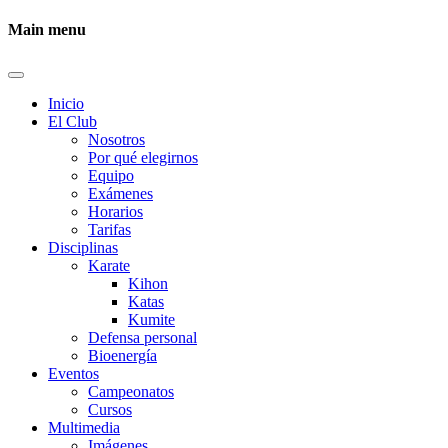
Main menu
Inicio
El Club
Nosotros
Por qué elegirnos
Equipo
Exámenes
Horarios
Tarifas
Disciplinas
Karate
Kihon
Katas
Kumite
Defensa personal
Bioenergía
Eventos
Campeonatos
Cursos
Multimedia
Imágenes