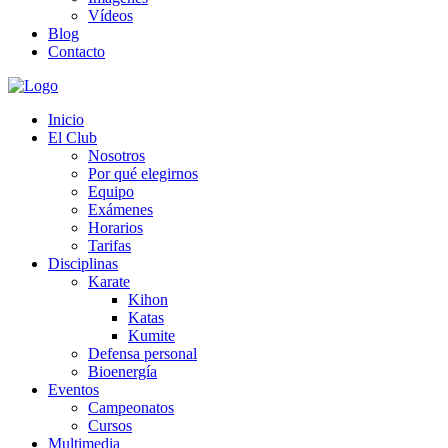
Vídeos
Blog
Contacto
Inicio
El Club
Nosotros
Por qué elegirnos
Equipo
Exámenes
Horarios
Tarifas
Disciplinas
Karate
Kihon
Katas
Kumite
Defensa personal
Bioenergía
Eventos
Campeonatos
Cursos
Multimedia