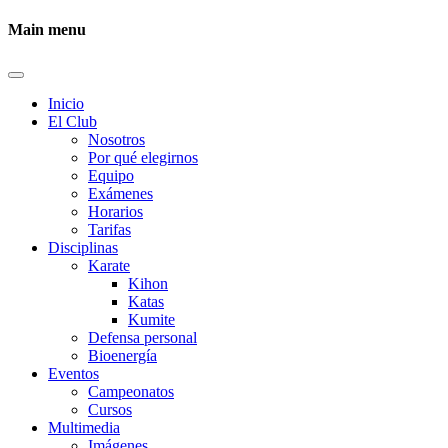
Main menu
Inicio
El Club
Nosotros
Por qué elegirnos
Equipo
Exámenes
Horarios
Tarifas
Disciplinas
Karate
Kihon
Katas
Kumite
Defensa personal
Bioenergía
Eventos
Campeonatos
Cursos
Multimedia
Imágenes