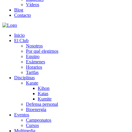
Vídeos
Blog
Contacto
Inicio
El Club
Nosotros
Por qué elegirnos
Equipo
Exámenes
Horarios
Tarifas
Disciplinas
Karate
Kihon
Katas
Kumite
Defensa personal
Bioenergía
Eventos
Campeonatos
Cursos
Multimedia