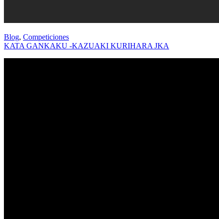
Blog
,
Competiciones
KATA GANKAKU -KAZUAKI KURIHARA JKA