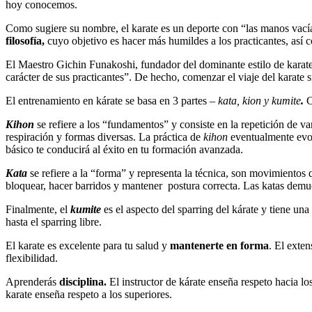
hoy conocemos.
Como sugiere su nombre, el karate es un deporte con “las manos vací
filosofía,
cuyo objetivo es hacer más humildes a los practicantes, así 
El Maestro Gichin Funakoshi, fundador del dominante estilo de karate S
carácter de sus practicantes”. De hecho, comenzar el viaje del karate s
El entrenamiento en kárate se basa en 3 partes –
kata, kion y kumite
.
C
Kihon
se refiere a los “fundamentos” y consiste en la repetición de va
respiración y formas diversas. La práctica de
kihon
eventualmente evol
básico te conducirá al éxito en tu formación avanzada.
Kata
se refiere a la “forma” y representa la técnica, son movimientos
bloquear, hacer barridos y mantener postura correcta. Las katas demue
Finalmente, el
kumite
es el aspecto del sparring del kárate y tiene un
hasta el sparring libre.
El karate es excelente para tu salud y
mantenerte en forma
. El exten
flexibilidad.
Aprenderás
disciplina.
El instructor de kárate enseña respeto hacia lo
karate enseña respeto a los superiores.