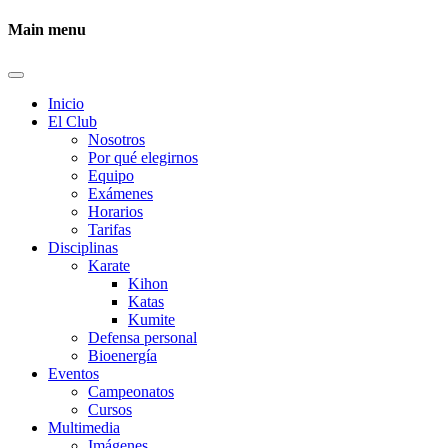
Main menu
Inicio
El Club
Nosotros
Por qué elegirnos
Equipo
Exámenes
Horarios
Tarifas
Disciplinas
Karate
Kihon
Katas
Kumite
Defensa personal
Bioenergía
Eventos
Campeonatos
Cursos
Multimedia
Imágenes