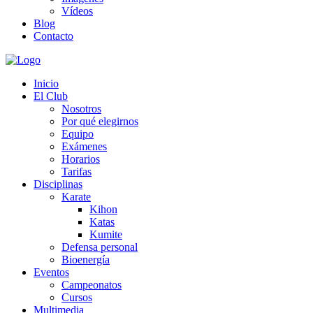
Vídeos
Blog
Contacto
Inicio
El Club
Nosotros
Por qué elegirnos
Equipo
Exámenes
Horarios
Tarifas
Disciplinas
Karate
Kihon
Katas
Kumite
Defensa personal
Bioenergía
Eventos
Campeonatos
Cursos
Multimedia