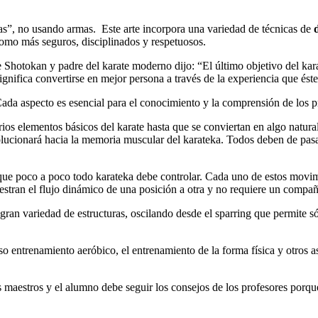
as”, no usando armas. Este arte incorpora una variedad de técnicas de
como más seguros, disciplinados y respetuosos.
hotokan y padre del karate moderno dijo: “El último objetivo del karate 
ignifica convertirse en mejor persona a través de la experiencia que ést
ada aspecto es esencial para el conocimiento y la comprensión de los pr
rios elementos básicos del karate hasta que se conviertan en algo natural
ucionará hacia la memoria muscular del karateka. Todos deben de pasar 
 que poco a poco todo karateka debe controlar. Cada uno de estos movim
stran el flujo dinámico de una posición a otra y no requiere un compañe
a gran variedad de estructuras, oscilando desde el sparring que permite 
so entrenamiento aeróbico, el entrenamiento de la forma física y otros as
s maestros y el alumno debe seguir los consejos de los profesores porque