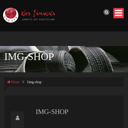
IMG-SHOP
Home
//
1img-shop
IMG-SHOP