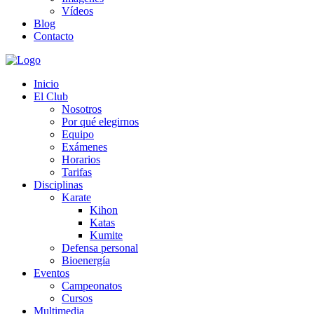
Vídeos
Blog
Contacto
Inicio
El Club
Nosotros
Por qué elegirnos
Equipo
Exámenes
Horarios
Tarifas
Disciplinas
Karate
Kihon
Katas
Kumite
Defensa personal
Bioenergía
Eventos
Campeonatos
Cursos
Multimedia