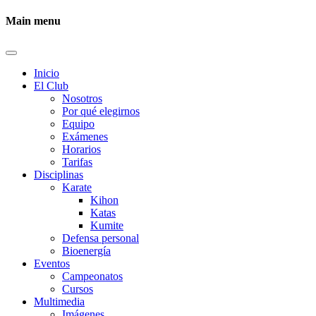
Main menu
Inicio
El Club
Nosotros
Por qué elegirnos
Equipo
Exámenes
Horarios
Tarifas
Disciplinas
Karate
Kihon
Katas
Kumite
Defensa personal
Bioenergía
Eventos
Campeonatos
Cursos
Multimedia
Imágenes