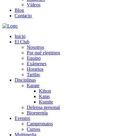
Vídeos
Blog
Contacto
Inicio
El Club
Nosotros
Por qué elegirnos
Equipo
Exámenes
Horarios
Tarifas
Disciplinas
Karate
Kihon
Katas
Kumite
Defensa personal
Bioenergía
Eventos
Campeonatos
Cursos
Multimedia