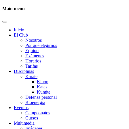
Main menu
Inicio
El Club
Nosotros
Por qué elegirnos
Equipo
Exámenes
Horarios
Tarifas
Disciplinas
Karate
Kihon
Katas
Kumite
Defensa personal
Bioenergía
Eventos
Campeonatos
Cursos
Multimedia
Imágenes