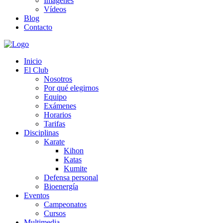
Imágenes
Vídeos
Blog
Contacto
Inicio
El Club
Nosotros
Por qué elegirnos
Equipo
Exámenes
Horarios
Tarifas
Disciplinas
Karate
Kihon
Katas
Kumite
Defensa personal
Bioenergía
Eventos
Campeonatos
Cursos
Multimedia