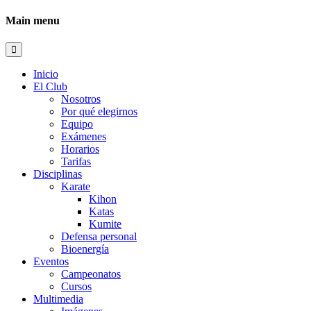
Main menu
Inicio
El Club
Nosotros
Por qué elegirnos
Equipo
Exámenes
Horarios
Tarifas
Disciplinas
Karate
Kihon
Katas
Kumite
Defensa personal
Bioenergía
Eventos
Campeonatos
Cursos
Multimedia