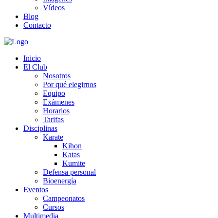
Vídeos
Blog
Contacto
Inicio
El Club
Nosotros
Por qué elegirnos
Equipo
Exámenes
Horarios
Tarifas
Disciplinas
Karate
Kihon
Katas
Kumite
Defensa personal
Bioenergía
Eventos
Campeonatos
Cursos
Multimedia