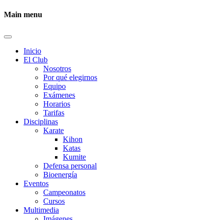
Main menu
Inicio
El Club
Nosotros
Por qué elegirnos
Equipo
Exámenes
Horarios
Tarifas
Disciplinas
Karate
Kihon
Katas
Kumite
Defensa personal
Bioenergía
Eventos
Campeonatos
Cursos
Multimedia
Imágenes