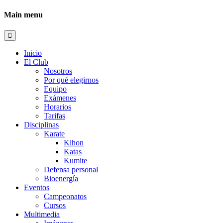
Main menu
Inicio
El Club
Nosotros
Por qué elegirnos
Equipo
Exámenes
Horarios
Tarifas
Disciplinas
Karate
Kihon
Katas
Kumite
Defensa personal
Bioenergía
Eventos
Campeonatos
Cursos
Multimedia