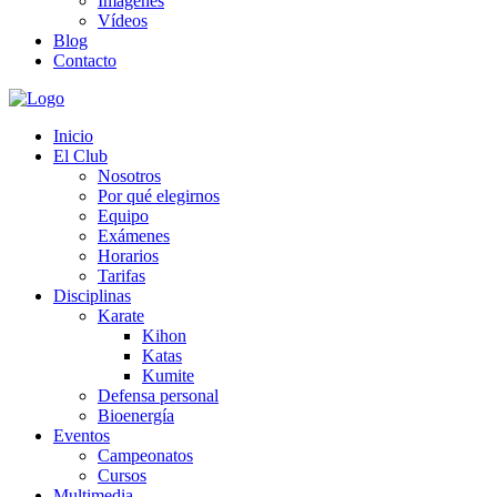
Imágenes
Vídeos
Blog
Contacto
Inicio
El Club
Nosotros
Por qué elegirnos
Equipo
Exámenes
Horarios
Tarifas
Disciplinas
Karate
Kihon
Katas
Kumite
Defensa personal
Bioenergía
Eventos
Campeonatos
Cursos
Multimedia