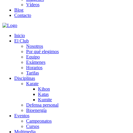
Vídeos
Blog
Contacto
Inicio
El Club
Nosotros
Por qué elegirnos
Equipo
Exámenes
Horarios
Tarifas
Disciplinas
Karate
Kihon
Katas
Kumite
Defensa personal
Bioenergía
Eventos
Campeonatos
Cursos
Multimedia