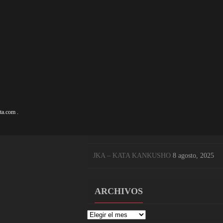
ENTRADAS RECIENTES
KARATE EN EL CENTRO DE BILBAO
17 
NUEVO CURSO DE KARATE 2025-26
17 s
OSAKA SENSEI KATA SOCHIN
8 agosto, 
ta.com
.
OSAKA SENSEI, LEYENDA VIVA DEL 
JKA – KATA KANKUSHO
8 agosto, 2025
ARCHIVOS
Archivos