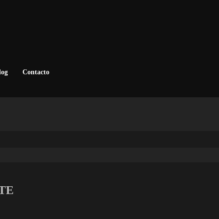
log
Contacto
E
TE