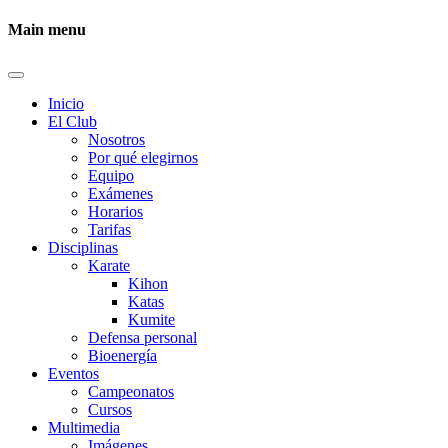
Main menu
Inicio
El Club
Nosotros
Por qué elegirnos
Equipo
Exámenes
Horarios
Tarifas
Disciplinas
Karate
Kihon
Katas
Kumite
Defensa personal
Bioenergía
Eventos
Campeonatos
Cursos
Multimedia
Imágenes