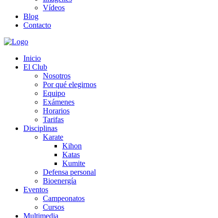
Vídeos
Blog
Contacto
Inicio
El Club
Nosotros
Por qué elegirnos
Equipo
Exámenes
Horarios
Tarifas
Disciplinas
Karate
Kihon
Katas
Kumite
Defensa personal
Bioenergía
Eventos
Campeonatos
Cursos
Multimedia