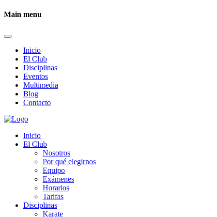
Main menu
Inicio
El Club
Disciplinas
Eventos
Multimedia
Blog
Contacto
Inicio
El Club
Nosotros
Por qué elegirnos
Equipo
Exámenes
Horarios
Tarifas
Disciplinas
Karate