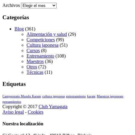
Archivos
Categorías
Blog
(361)
Alimentación y salud
(29)
Competiciones
(99)
Cultura japonesa
(51)
Cursos
(8)
Entrenamiento
(108)
Maestros
(36)
Otros
(72)
Técnicas
(11)
Etiquetas
Campeonato Mundo Karate
cultura japonesa
entrenamiento
karate
Maestros japoneses
pensamientos
Copyright © 2017
Club Yamagata
Aviso legal
-
Cookies
Nuestra localización