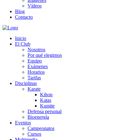
Imágenes
Vídeos
Blog
Contacto
Inicio
El Club
Nosotros
Por qué elegirnos
Equipo
Exámenes
Horarios
Tarifas
Disciplinas
Karate
Kihon
Katas
Kumite
Defensa personal
Bioenergía
Eventos
Campeonatos
Cursos
Multimedia