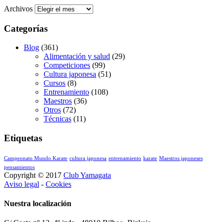
Archivos
Categorías
Blog
(361)
Alimentación y salud
(29)
Competiciones
(99)
Cultura japonesa
(51)
Cursos
(8)
Entrenamiento
(108)
Maestros
(36)
Otros
(72)
Técnicas
(11)
Etiquetas
Campeonato Mundo Karate
cultura japonesa
entrenamiento
karate
Maestros japoneses
pensamientos
Copyright © 2017
Club Yamagata
Aviso legal
-
Cookies
Nuestra localización