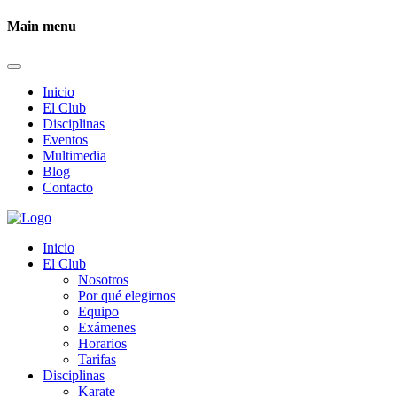
Main menu
Inicio
El Club
Disciplinas
Eventos
Multimedia
Blog
Contacto
Inicio
El Club
Nosotros
Por qué elegirnos
Equipo
Exámenes
Horarios
Tarifas
Disciplinas
Karate