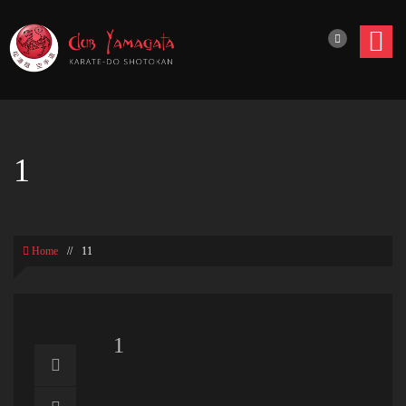
1
Home
//
11
1