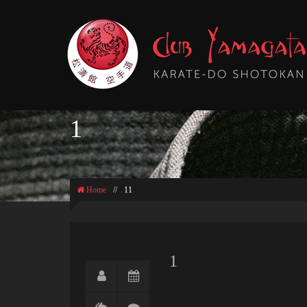
1
Home
//
11
1