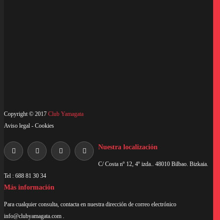
ETIQUETAS
Campeonato Mundo Karate
cultura japonesa
entrenamiento
karate
Maestros japoneses
pensamientos
Copyright © 2017
Club Yamagata
Aviso legal
-
Cookies
Nuestra localización
C/ Costa nº 12, 4º izda.. 48010 Bilbao. Bizkaia.
Tel : 688 81 30 34
Más información
Para cualquier consulta, contacta en nuestra dirección de correo electrónico
info@clubyamagata.com
.