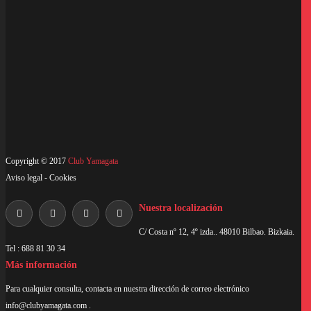
ETIQUETAS
Campeonato Mundo Karate
cultura japonesa
entrenamiento
karate
Maestros japoneses
pensamientos
Copyright © 2017
Club Yamagata
Aviso legal
-
Cookies
Nuestra localización
C/ Costa nº 12, 4º izda.. 48010 Bilbao. Bizkaia.
Tel : 688 81 30 34
Más información
Para cualquier consulta, contacta en nuestra dirección de correo electrónico
info@clubyamagata.com
.