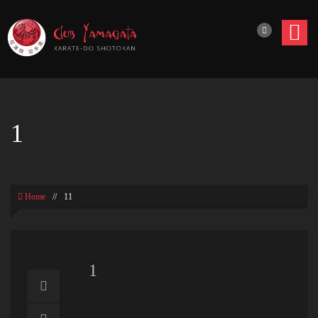
1
Home
//
11
1