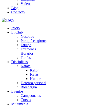
Vídeos
Blog
Contacto
Inicio
El Club
Nosotros
Por qué elegirnos
Equipo
Exámenes
Horarios
Tarifas
Disciplinas
Karate
Kihon
Katas
Kumite
Defensa personal
Bioenergía
Eventos
Campeonatos
Cursos
Multimedia