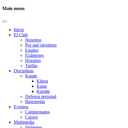
Main menu
Inicio
El Club
Nosotros
Por qué elegirnos
Equipo
Exámenes
Horarios
Tarifas
Disciplinas
Karate
Kihon
Katas
Kumite
Defensa personal
Bioenergía
Eventos
Campeonatos
Cursos
Multimedia
Imágenes