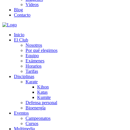
Vídeos
Blog
Contacto
Inicio
El Club
Nosotros
Por qué elegirnos
Equipo
Exámenes
Horarios
Tarifas
Disciplinas
Karate
Kihon
Katas
Kumite
Defensa personal
Bioenergía
Eventos
Campeonatos
Cursos
Multimedia