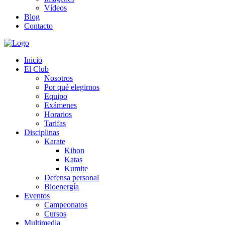
Vídeos
Blog
Contacto
Inicio
El Club
Nosotros
Por qué elegirnos
Equipo
Exámenes
Horarios
Tarifas
Disciplinas
Karate
Kihon
Katas
Kumite
Defensa personal
Bioenergía
Eventos
Campeonatos
Cursos
Multimedia