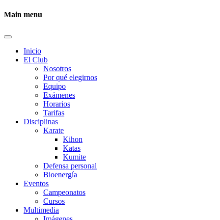
Main menu
Inicio
El Club
Nosotros
Por qué elegirnos
Equipo
Exámenes
Horarios
Tarifas
Disciplinas
Karate
Kihon
Katas
Kumite
Defensa personal
Bioenergía
Eventos
Campeonatos
Cursos
Multimedia
Imágenes