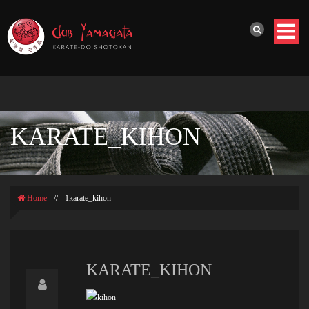
KARATE_KIHON
Home
//
1karate_kihon
KARATE_KIHON