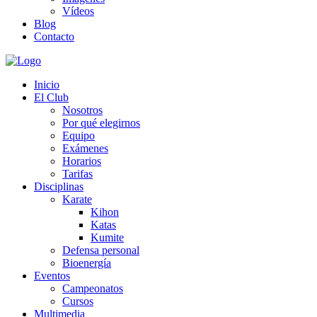
Vídeos
Blog
Contacto
Inicio
El Club
Nosotros
Por qué elegirnos
Equipo
Exámenes
Horarios
Tarifas
Disciplinas
Karate
Kihon
Katas
Kumite
Defensa personal
Bioenergía
Eventos
Campeonatos
Cursos
Multimedia