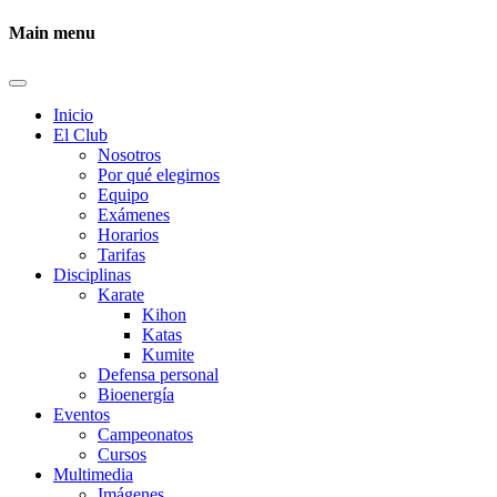
Main menu
Inicio
El Club
Nosotros
Por qué elegirnos
Equipo
Exámenes
Horarios
Tarifas
Disciplinas
Karate
Kihon
Katas
Kumite
Defensa personal
Bioenergía
Eventos
Campeonatos
Cursos
Multimedia
Imágenes