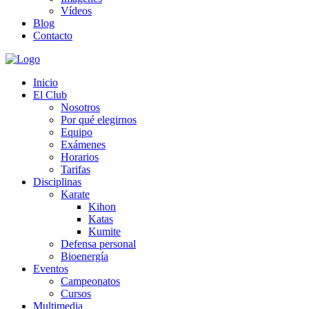
Vídeos
Blog
Contacto
Inicio
El Club
Nosotros
Por qué elegirnos
Equipo
Exámenes
Horarios
Tarifas
Disciplinas
Karate
Kihon
Katas
Kumite
Defensa personal
Bioenergía
Eventos
Campeonatos
Cursos
Multimedia