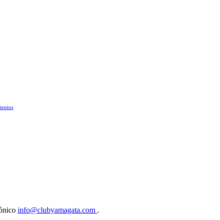
ientos
rónico
info@clubyamagata.com
.