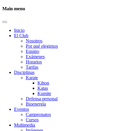
Main menu
Inicio
El Club
Nosotros
Por qué elegirnos
Equipo
Exámenes
Horarios
Tarifas
Disciplinas
Karate
Kihon
Katas
Kumite
Defensa personal
Bioenergía
Eventos
Campeonatos
Cursos
Multimedia
Imágenes