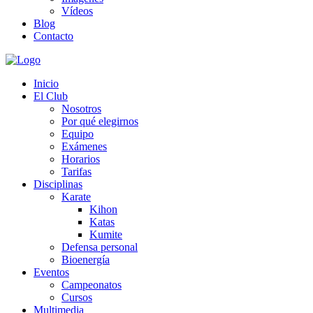
Vídeos
Blog
Contacto
Inicio
El Club
Nosotros
Por qué elegirnos
Equipo
Exámenes
Horarios
Tarifas
Disciplinas
Karate
Kihon
Katas
Kumite
Defensa personal
Bioenergía
Eventos
Campeonatos
Cursos
Multimedia