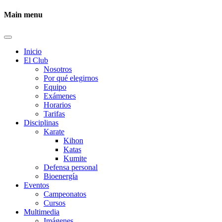
Main menu
Inicio
El Club
Nosotros
Por qué elegirnos
Equipo
Exámenes
Horarios
Tarifas
Disciplinas
Karate
Kihon
Katas
Kumite
Defensa personal
Bioenergía
Eventos
Campeonatos
Cursos
Multimedia
Imágenes