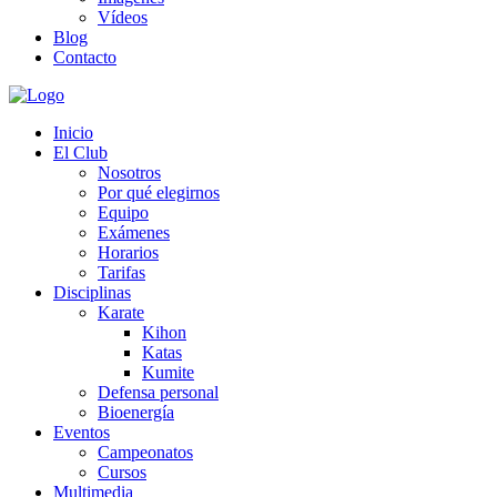
Vídeos
Blog
Contacto
Inicio
El Club
Nosotros
Por qué elegirnos
Equipo
Exámenes
Horarios
Tarifas
Disciplinas
Karate
Kihon
Katas
Kumite
Defensa personal
Bioenergía
Eventos
Campeonatos
Cursos
Multimedia