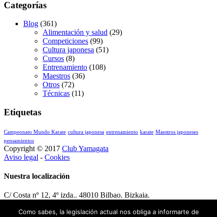
Categorías
Blog
(361)
Alimentación y salud
(29)
Competiciones
(99)
Cultura japonesa
(51)
Cursos
(8)
Entrenamiento
(108)
Maestros
(36)
Otros
(72)
Técnicas
(11)
Etiquetas
Campeonato Mundo Karate
cultura japonesa
entrenamiento
karate
Maestros japoneses
pensamientos
Copyright © 2017
Club Yamagata
Aviso legal
-
Cookies
Nuestra localización
C/ Costa nº 12, 4º izda.. 48010 Bilbao. Bizkaia.
Tel : 688 81 30 34
Como sabes, la legislación actual nos obliga a informarte de