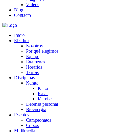
Vídeos
Blog
Contacto
Inicio
El Club
Nosotros
Por qué elegirnos
Equipo
Exámenes
Horarios
Tarifas
Disciplinas
Karate
Kihon
Katas
Kumite
Defensa personal
Bioenergía
Eventos
Campeonatos
Cursos
Multimedia