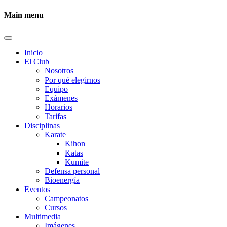
Main menu
Inicio
El Club
Nosotros
Por qué elegirnos
Equipo
Exámenes
Horarios
Tarifas
Disciplinas
Karate
Kihon
Katas
Kumite
Defensa personal
Bioenergía
Eventos
Campeonatos
Cursos
Multimedia
Imágenes