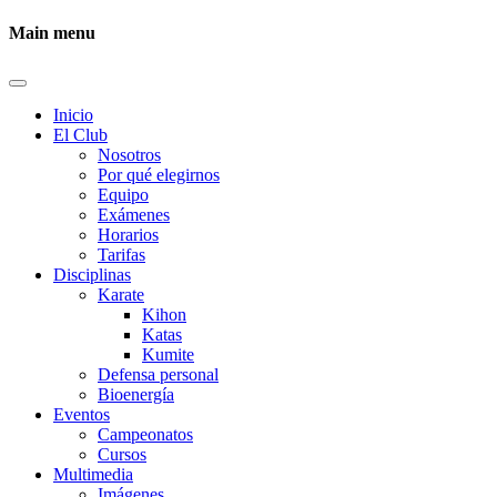
Main menu
Inicio
El Club
Nosotros
Por qué elegirnos
Equipo
Exámenes
Horarios
Tarifas
Disciplinas
Karate
Kihon
Katas
Kumite
Defensa personal
Bioenergía
Eventos
Campeonatos
Cursos
Multimedia
Imágenes