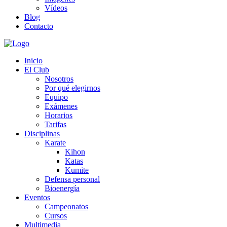
Vídeos
Blog
Contacto
Inicio
El Club
Nosotros
Por qué elegirnos
Equipo
Exámenes
Horarios
Tarifas
Disciplinas
Karate
Kihon
Katas
Kumite
Defensa personal
Bioenergía
Eventos
Campeonatos
Cursos
Multimedia