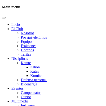
Main menu
Inicio
El Club
Nosotros
Por qué elegirnos
Equipo
Exámenes
Horarios
Tarifas
Disciplinas
Karate
Kihon
Katas
Kumite
Defensa personal
Bioenergía
Eventos
Campeonatos
Cursos
Multimedia
Imágenes