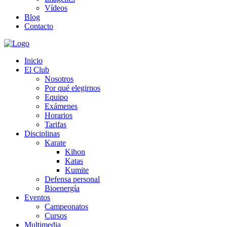
Vídeos
Blog
Contacto
Inicio
El Club
Nosotros
Por qué elegirnos
Equipo
Exámenes
Horarios
Tarifas
Disciplinas
Karate
Kihon
Katas
Kumite
Defensa personal
Bioenergía
Eventos
Campeonatos
Cursos
Multimedia