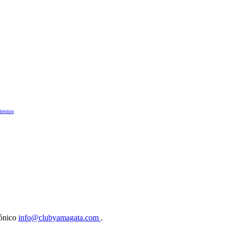
ientos
rónico
info@clubyamagata.com
.