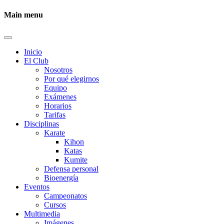
Main menu
Inicio
El Club
Nosotros
Por qué elegirnos
Equipo
Exámenes
Horarios
Tarifas
Disciplinas
Karate
Kihon
Katas
Kumite
Defensa personal
Bioenergía
Eventos
Campeonatos
Cursos
Multimedia
Imágenes