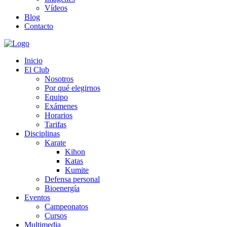
Vídeos
Blog
Contacto
Inicio
El Club
Nosotros
Por qué elegirnos
Equipo
Exámenes
Horarios
Tarifas
Disciplinas
Karate
Kihon
Katas
Kumite
Defensa personal
Bioenergía
Eventos
Campeonatos
Cursos
Multimedia