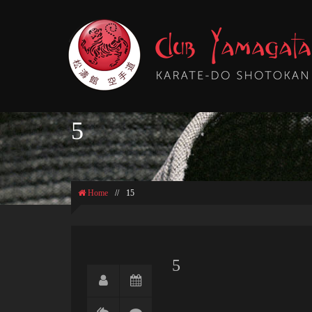
5
Home
//
15
5