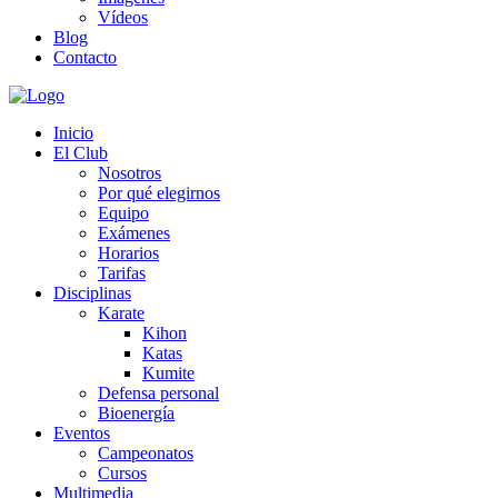
Vídeos
Blog
Contacto
Inicio
El Club
Nosotros
Por qué elegirnos
Equipo
Exámenes
Horarios
Tarifas
Disciplinas
Karate
Kihon
Katas
Kumite
Defensa personal
Bioenergía
Eventos
Campeonatos
Cursos
Multimedia