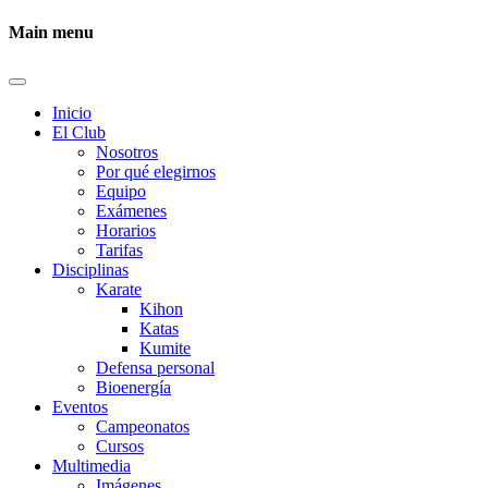
Main menu
Inicio
El Club
Nosotros
Por qué elegirnos
Equipo
Exámenes
Horarios
Tarifas
Disciplinas
Karate
Kihon
Katas
Kumite
Defensa personal
Bioenergía
Eventos
Campeonatos
Cursos
Multimedia
Imágenes