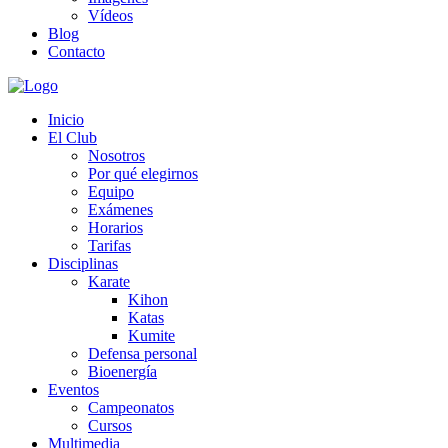
Vídeos
Blog
Contacto
Inicio
El Club
Nosotros
Por qué elegirnos
Equipo
Exámenes
Horarios
Tarifas
Disciplinas
Karate
Kihon
Katas
Kumite
Defensa personal
Bioenergía
Eventos
Campeonatos
Cursos
Multimedia