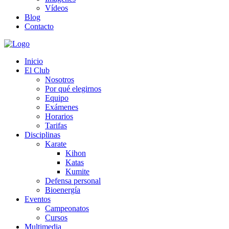
Vídeos
Blog
Contacto
Inicio
El Club
Nosotros
Por qué elegirnos
Equipo
Exámenes
Horarios
Tarifas
Disciplinas
Karate
Kihon
Katas
Kumite
Defensa personal
Bioenergía
Eventos
Campeonatos
Cursos
Multimedia