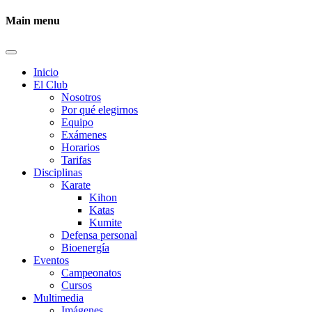
Main menu
Inicio
El Club
Nosotros
Por qué elegirnos
Equipo
Exámenes
Horarios
Tarifas
Disciplinas
Karate
Kihon
Katas
Kumite
Defensa personal
Bioenergía
Eventos
Campeonatos
Cursos
Multimedia
Imágenes