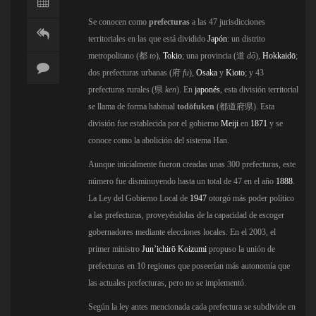
Se conocen como
prefecturas
a las 47 jurisdicciones
territoriales en las que está dividido
Japón
: un distrito
metropolitano (
都
to
),
Tokio
; una provincia (
道
dō
),
Hokkaidō
;
dos prefecturas urbanas (
府
fu
),
Osaka
y
Kioto
; y 43
prefecturas rurales (
県
ken
). En
japonés
, esta división territorial
se llama de forma habitual
todōfuken
(
都道府県
). Esta
división fue establecida por el gobierno
Meiji
en
1871
y se
conoce como la abolición del sistema Han.
Aunque inicialmente fueron creadas unas 300 prefecturas, este
número fue disminuyendo hasta un total de 47 en el año
1888
.
La Ley del Gobierno Local de
1947
otorgó más poder político
a las prefecturas, proveyéndolas de la capacidad de escoger
gobernadores mediante elecciones locales. En el 2003, el
primer ministro
Jun’ichirō Koizumi
propuso la unión de
prefecturas en 10 regiones que poseerían más autonomía que
las actuales prefecturas, pero no se implementó.
Según la ley antes mencionada cada prefectura se subdivide en