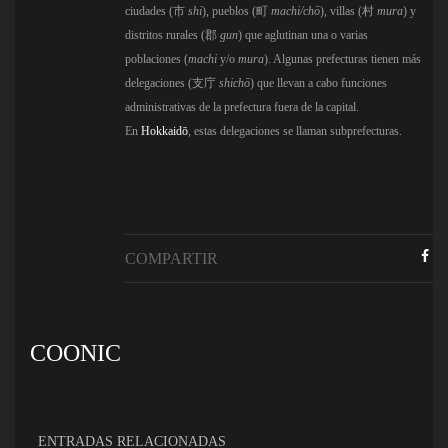
ciudades (
市
shi
), pueblos (
町
machi/chō
), villas (
村
mura
) y
distritos rurales (
郡
gun
) que aglutinan una o varias
poblaciones (
machi
y/o
mura
). Algunas prefecturas tienen más
delegaciones (
支庁
shichō
) que llevan a cabo funciones
administrativas de la prefectura fuera de la capital.
En
Hokkaidō
, estas delegaciones se llaman subprefecturas.
COMPARTIR
COONIC
ENTRADAS RELACIONADAS