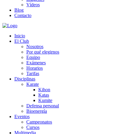
Vídeos
Blog
Contacto
Inicio
El Club
Nosotros
Por qué elegirnos
Equipo
Exámenes
Horarios
Tarifas
Disciplinas
Karate
Kihon
Katas
Kumite
Defensa personal
Bioenergía
Eventos
Campeonatos
Cursos
Multimedia