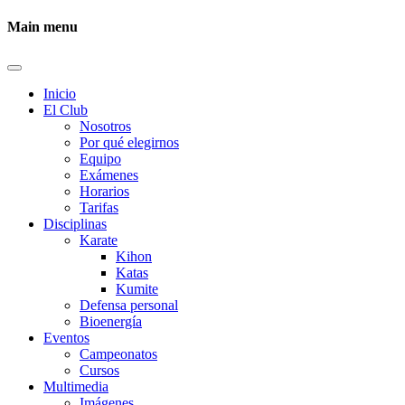
Main menu
Inicio
El Club
Nosotros
Por qué elegirnos
Equipo
Exámenes
Horarios
Tarifas
Disciplinas
Karate
Kihon
Katas
Kumite
Defensa personal
Bioenergía
Eventos
Campeonatos
Cursos
Multimedia
Imágenes