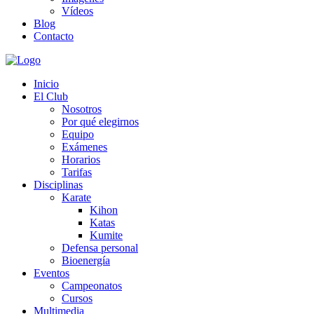
Vídeos
Blog
Contacto
Inicio
El Club
Nosotros
Por qué elegirnos
Equipo
Exámenes
Horarios
Tarifas
Disciplinas
Karate
Kihon
Katas
Kumite
Defensa personal
Bioenergía
Eventos
Campeonatos
Cursos
Multimedia