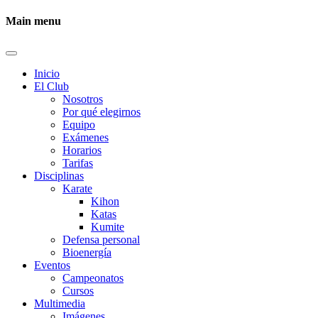
Main menu
Inicio
El Club
Nosotros
Por qué elegirnos
Equipo
Exámenes
Horarios
Tarifas
Disciplinas
Karate
Kihon
Katas
Kumite
Defensa personal
Bioenergía
Eventos
Campeonatos
Cursos
Multimedia
Imágenes