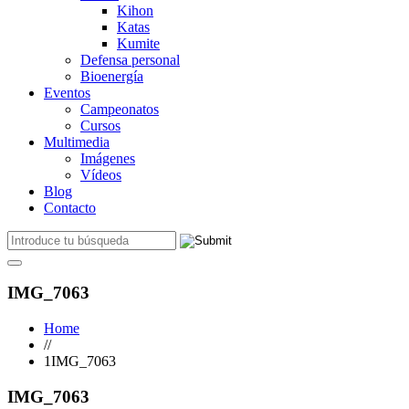
Kihon
Katas
Kumite
Defensa personal
Bioenergía
Eventos
Campeonatos
Cursos
Multimedia
Imágenes
Vídeos
Blog
Contacto
IMG_7063
Home
//
1IMG_7063
IMG_7063