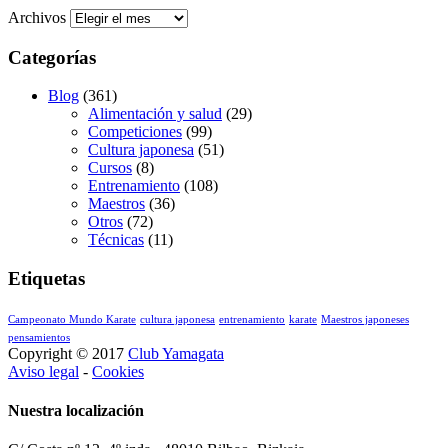
Archivos
Categorías
Blog
(361)
Alimentación y salud
(29)
Competiciones
(99)
Cultura japonesa
(51)
Cursos
(8)
Entrenamiento
(108)
Maestros
(36)
Otros
(72)
Técnicas
(11)
Etiquetas
Campeonato Mundo Karate
cultura japonesa
entrenamiento
karate
Maestros japoneses
pensamientos
Copyright © 2017
Club Yamagata
Aviso legal
-
Cookies
Nuestra localización