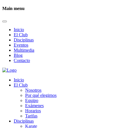
Main menu
Inicio
El Club
Disciplinas
Eventos
Multimedia
Blog
Contacto
Inicio
El Club
Nosotros
Por qué elegirnos
Equipo
Exámenes
Horarios
Tarifas
Disciplinas
Karate