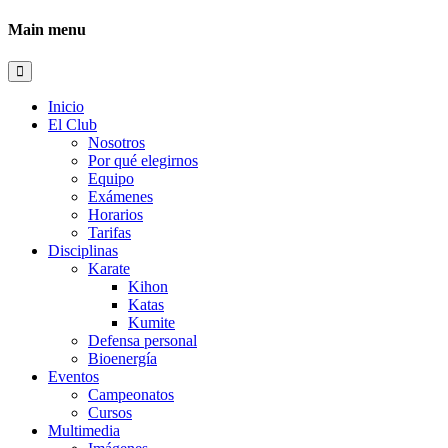
Main menu
Inicio
El Club
Nosotros
Por qué elegirnos
Equipo
Exámenes
Horarios
Tarifas
Disciplinas
Karate
Kihon
Katas
Kumite
Defensa personal
Bioenergía
Eventos
Campeonatos
Cursos
Multimedia