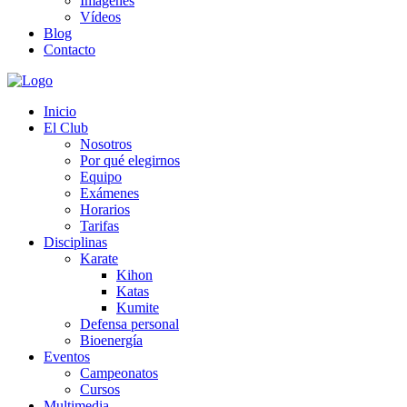
Imágenes
Vídeos
Blog
Contacto
Inicio
El Club
Nosotros
Por qué elegirnos
Equipo
Exámenes
Horarios
Tarifas
Disciplinas
Karate
Kihon
Katas
Kumite
Defensa personal
Bioenergía
Eventos
Campeonatos
Cursos
Multimedia