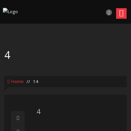
4
Home
//
14
4