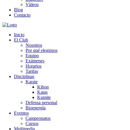
Vídeos
Blog
Contacto
Inicio
El Club
Nosotros
Por qué elegirnos
Equipo
Exámenes
Horarios
Tarifas
Disciplinas
Karate
Kihon
Katas
Kumite
Defensa personal
Bioenergía
Eventos
Campeonatos
Cursos
Multimedia