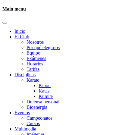
Main menu
Inicio
El Club
Nosotros
Por qué elegirnos
Equipo
Exámenes
Horarios
Tarifas
Disciplinas
Karate
Kihon
Katas
Kumite
Defensa personal
Bioenergía
Eventos
Campeonatos
Cursos
Multimedia
Imágenes