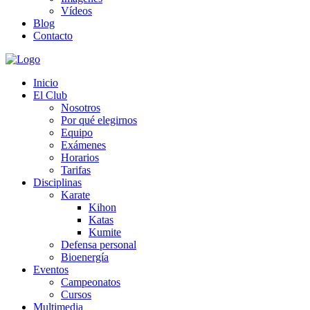
Vídeos
Blog
Contacto
Inicio
El Club
Nosotros
Por qué elegirnos
Equipo
Exámenes
Horarios
Tarifas
Disciplinas
Karate
Kihon
Katas
Kumite
Defensa personal
Bioenergía
Eventos
Campeonatos
Cursos
Multimedia