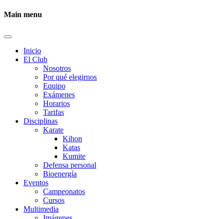
Main menu
Inicio
El Club
Nosotros
Por qué elegirnos
Equipo
Exámenes
Horarios
Tarifas
Disciplinas
Karate
Kihon
Katas
Kumite
Defensa personal
Bioenergía
Eventos
Campeonatos
Cursos
Multimedia
Imágenes