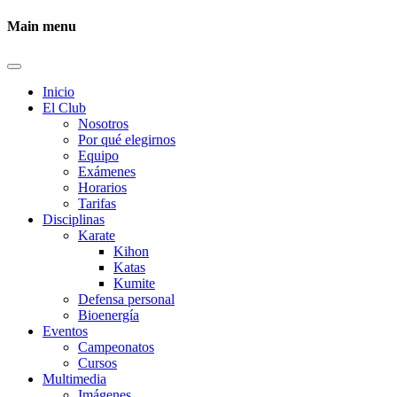
Main menu
Inicio
El Club
Nosotros
Por qué elegirnos
Equipo
Exámenes
Horarios
Tarifas
Disciplinas
Karate
Kihon
Katas
Kumite
Defensa personal
Bioenergía
Eventos
Campeonatos
Cursos
Multimedia
Imágenes