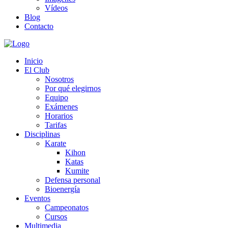
Vídeos
Blog
Contacto
Inicio
El Club
Nosotros
Por qué elegirnos
Equipo
Exámenes
Horarios
Tarifas
Disciplinas
Karate
Kihon
Katas
Kumite
Defensa personal
Bioenergía
Eventos
Campeonatos
Cursos
Multimedia