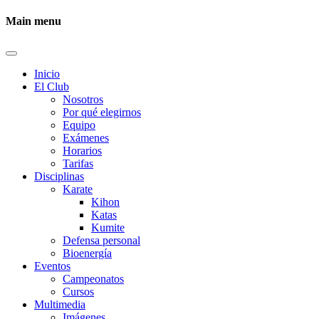
Main menu
Inicio
El Club
Nosotros
Por qué elegirnos
Equipo
Exámenes
Horarios
Tarifas
Disciplinas
Karate
Kihon
Katas
Kumite
Defensa personal
Bioenergía
Eventos
Campeonatos
Cursos
Multimedia
Imágenes