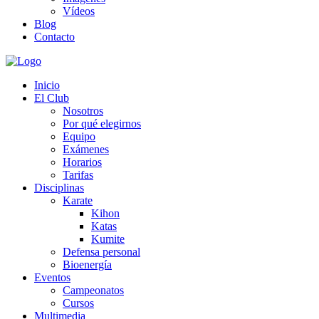
Vídeos
Blog
Contacto
Inicio
El Club
Nosotros
Por qué elegirnos
Equipo
Exámenes
Horarios
Tarifas
Disciplinas
Karate
Kihon
Katas
Kumite
Defensa personal
Bioenergía
Eventos
Campeonatos
Cursos
Multimedia