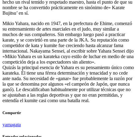
hecho un rival temido y respetado maestro, hasta el punto de que su
nombre se ha convertido prácticamente en sinónimo de» Karate
Bujitsu’ en sí.
Mikio Yahara, nacido en 1947, en la prefectura de Ehime, comenzó
su entrenamiento de artes marciales en el judo, muy similar a
muchos de sus compañeros. Sin embargo luego pasó a practicar
karate, y se convirtió en una parte de la JKA. Su reputación como
competidor de kata y kumite fue creciendo hasta alcanzar fama
internacional. Nakayama Sensei, al escribir sobre Yahara Sensei dijo
«Mikio Yahara es un karateka cuyo estilo de luchar en medio de una
competición deja a los espectadores sin aliento».
Quizás la principal esencia de Yahara es su pensamiento único como
karateka. Él tiene una férrea determinación y tenacidad y no cede
ante nada. Su necesidad de «ganar» fue probablemente la razón por
la que se denomina por algunos «el campeón de Japón, que nunca
ganó). Le descalificaban habitualmente por utilizar técnicas que no
se ajustaban a las reglas deportivas y que no eran permitidas, y
entendía el kumite casi como una batalla real.
Compartir
yamagata
Entradas relacionadas