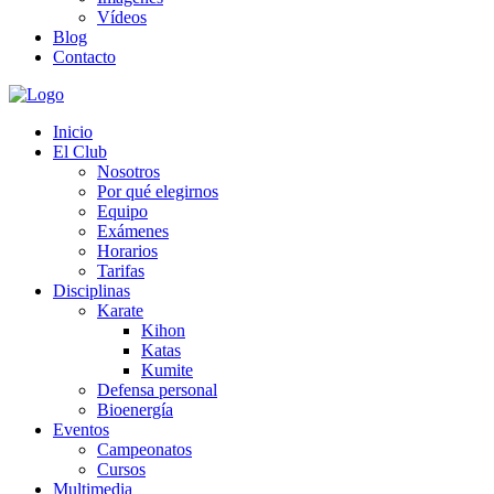
Vídeos
Blog
Contacto
Inicio
El Club
Nosotros
Por qué elegirnos
Equipo
Exámenes
Horarios
Tarifas
Disciplinas
Karate
Kihon
Katas
Kumite
Defensa personal
Bioenergía
Eventos
Campeonatos
Cursos
Multimedia