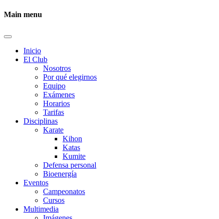
Main menu
Inicio
El Club
Nosotros
Por qué elegirnos
Equipo
Exámenes
Horarios
Tarifas
Disciplinas
Karate
Kihon
Katas
Kumite
Defensa personal
Bioenergía
Eventos
Campeonatos
Cursos
Multimedia
Imágenes