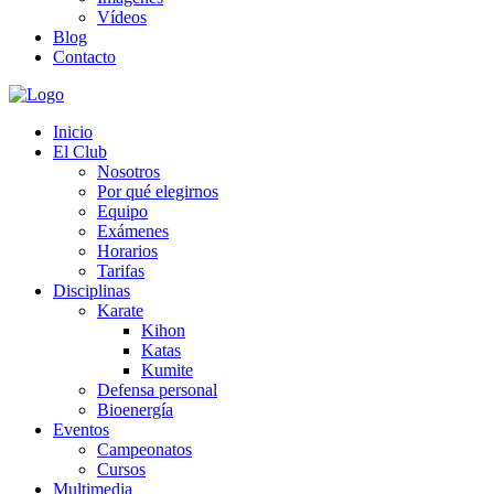
Vídeos
Blog
Contacto
Inicio
El Club
Nosotros
Por qué elegirnos
Equipo
Exámenes
Horarios
Tarifas
Disciplinas
Karate
Kihon
Katas
Kumite
Defensa personal
Bioenergía
Eventos
Campeonatos
Cursos
Multimedia