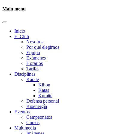
Main menu
Inicio
El Club
Nosotros
Por qué elegirnos
Equipo
Exámenes
Horarios
Tarifas
Disciplinas
Karate
Kihon
Katas
Kumite
Defensa personal
Bioenergía
Eventos
Campeonatos
Cursos
Multimedia
Imágenes